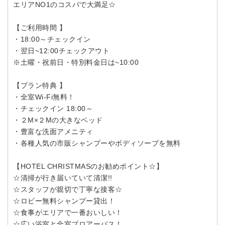
エリアNO1のコスパで大満足☆
【ご利用時間 】
・18:00～チェックイン
・翌日~12:00チェックアウト
※土曜・祝前日・特別料金日は~10:00
【プラン特典 】
・全室Wi-Fi無料！
・チェックイン 18:00～
・２M×２Mの大きなベッド
・豊富な洗面アメニティ
・各種人気の市販シャンプーやボディソープを無料
【HOTEL CHRISTMASのお勧めポイント☆】
☆清掃が行き届いていて清潔!!
☆スタッフが親切で丁寧な接客☆
☆ロビー無料シャンプー貸出！
☆食事がエリアで一番おいしい！
☆広い浴室と全室ブロアーバス！