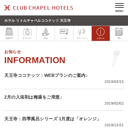
MENU
ホテル リトルチャペルココナッツ 天王寺
店舗TOP
ギャラリー
料金
クーポン
キャンペーン
お知らせ
予約
お知らせ
天王寺ココナッツ：WEBプランのご案内♪
2019/03/15
2月の入浴剤は梅湯をご用意♪
2019/02/02
天王寺：四季風呂シリーズ 1月度は「オレンジ」
2018/12/31