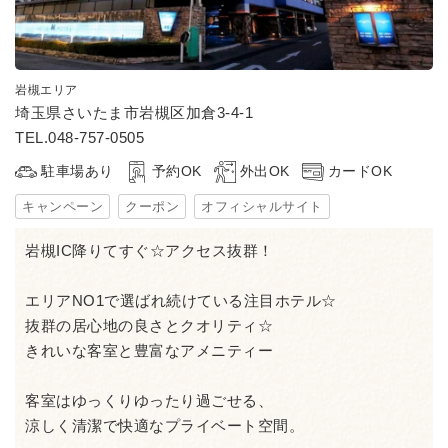
岩槻エリア
埼玉県さいたま市岩槻区加倉3-4-1
TEL.048-757-0505
駐車場あり
予約OK
外出OK
カードOK
キャンペーン
クーポン
オフィシャルサイト
岩槻IC降りてすぐ☆アクセス抜群！
エリアNO1で選ばれ続けている注目ホテル☆
抜群の居心地の良さとクオリティ☆
きれいな客室と豊富なアメニティー
客室はゆっくりゆったり過ごせる、
涼しく清潔で快適なプライベート空間。