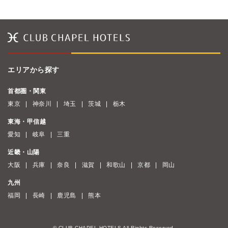
エリアから探す
首都圏・関東
東京
神奈川
埼玉
茨城
栃木
東海・甲信越
愛知
岐阜
三重
近畿・山陽
大阪
兵庫
奈良
滋賀
和歌山
京都
岡山
九州
福岡
長崎
鹿児島
熊本
© CLUB CHAPEL HOTELS All Rights Reserved.