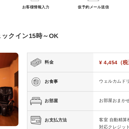
お客様情報入力
仮予約メール送信
ックイン15時～OK
料金
¥ 4,454（税
ウェルカムド
お食事
お部屋おまか
お部屋
客室 自動精算
お支払方法
対応クレジッ