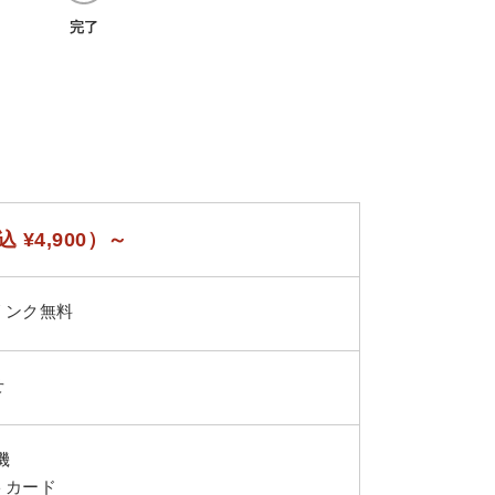
完了
込 ¥4,900）～
リンク無料
せ
機
トカード