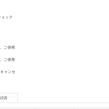
チェック
、ご併用
、ご併用
とキャンセ
10月