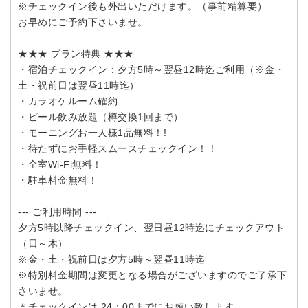
※チェックイン後も外出いただけます。（事前精算要）
お早めにご予約下さいませ。
★★★ プラン特典 ★★★
・宿泊チェックイン：夕方5時～翌昼12時迄ご利用（※金・
土・祝前日は翌昼11時迄）
・カラオケルーム確約
・ビール飲み放題（樽交換1回まで）
・モーニングお一人様1品無料！!
・待たずにお手軽スムースチェックイン！！
・全室Wi-Fi無料！
・駐車料金無料！
--- ご利用時間 ---
夕方5時以降チェックイン、翌日昼12時迄にチェックアウト
（日～木）
※金・土・祝前日は夕方5時～翌昼11時迄
※特別料金期間は変更となる場合がございますのでご了承下
さいませ。
＊チェックインは 24：00までにお願い致します。