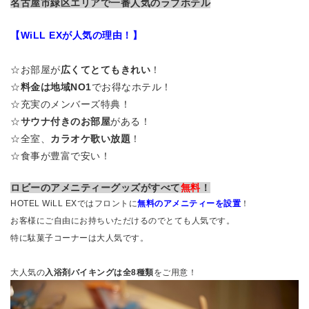
名古屋市緑区エリアで一番人気のラブホテル
【WiLL EXが人気の理由！】
☆お部屋が
広くてとてもきれい
！
☆
料金は地域NO1
でお得なホテル！
☆充実のメンバーズ特典！
☆
サウナ付きのお部屋
がある！
☆全室、
カラオケ歌い放題
！
☆食事が豊富で安い！
ロビーのアメニティーグッズがすべて
無料
！
HOTEL WiLL EXではフロントに
無料のアメニティーを設置
！
お客様にご自由にお持ちいただけるのでとても人気です。
特に駄菓子コーナーは大人気です。
大人気の
入浴剤バイキングは全8種類
をご用意！