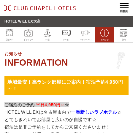
MENU
HOTEL WiLL EX大高
店舗TOP
ギャラリー
料金
クーポン
キャンペーン
お知らせ
予約
お知らせ
地域最安！高ランク部屋にご案内！宿泊予約4,950円
～！
ご宿泊のご予約
平日4,950円～
☆
HOTEL WiLL EXは名古屋市内で
一番新しいラブホテル
☆
とてもきれいでお部屋も広いのが自慢です☆
宿泊は是非ご予約をしてからご来店くださいませ！