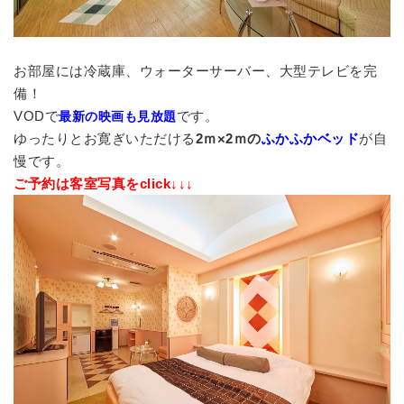
お部屋には冷蔵庫、ウォーターサーバー、大型テレビを完
備！
VODで
です。
最新の映画も見放題
ゆったりとお寛ぎいただける
2ｍ×2ｍの
ふかふかベッド
が自
慢です。
ご予約は客室写真をclick↓↓↓