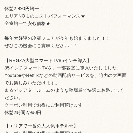
休憩2,990円均一！
エリアNO１のコストパフォーマンス★
全室均一で安心価格★
毎年大好評の冷麺フェアが今年も始まりました！！
ぜひこの機会にご賞味ください！！
【REGZA大型スマートTV85インチ導入】
85インチスマートTVを、一部客室に導入いたしました。
YoutubeやNetflixなどの動画配信サービスを、迫力の大画面
でお楽しみいただけます。
まるでシアタールームのような臨場感で快適にお過ごしく
ださい。
クーポン利用でお得にご利用頂けます
休憩2時間2,990円
【エリアで一番の大人気ホテル☆】