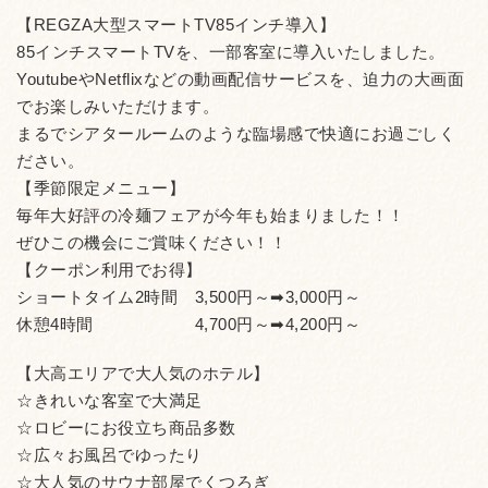
【REGZA大型スマートTV85インチ導入】
85インチスマートTVを、一部客室に導入いたしました。
YoutubeやNetflixなどの動画配信サービスを、迫力の大画面
でお楽しみいただけます。
まるでシアタールームのような臨場感で快適にお過ごしく
ださい。
【季節限定メニュー】
毎年大好評の冷麺フェアが今年も始まりました！！
ぜひこの機会にご賞味ください！！
【クーポン利用でお得】
ショートタイム2時間 3,500円～➡3,000円～
休憩4時間 4,700円～➡4,200円～
【大高エリアで大人気のホテル】
☆きれいな客室で大満足
☆ロビーにお役立ち商品多数
☆広々お風呂でゆったり
☆大人気のサウナ部屋でくつろぎ