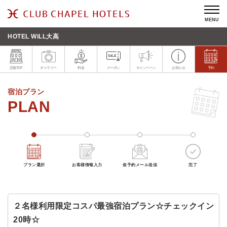
MENU
HOTEL WiLL大高
店舗TOP
ギャラリー
料金
クーポン
キャンペーン
お知らせ
予約
宿泊プラン
プラン選択
お客様情報入力
仮予約メール送信
完了
２名様利用限定コスパ最強宿泊プラン☆チェックイン
20時☆