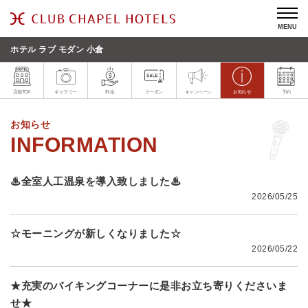
MENU
ホテル ラブ モダン 小倉
店舗TOP
ギャラリー
料金
クーポン
キャンペーン
お知らせ
予約
お知らせ
♨全室人工温泉を導入致しました♨
2026/05/25
☆モーニングが新しくなりました☆
2026/05/22
★充実のバイキングコーナーに是非お立ち寄りくださいま
せ★