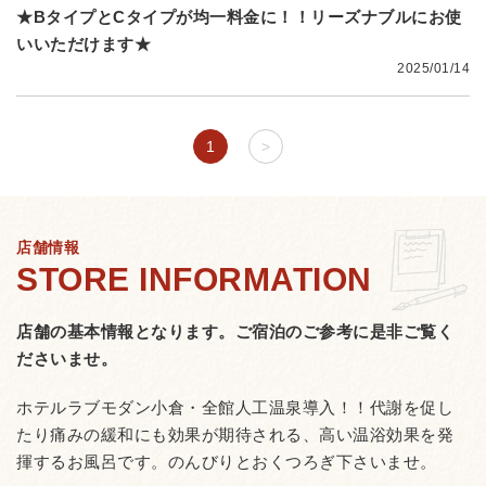
★BタイプとCタイプが均一料金に！！リーズナブルにお使
いいただけます★
2025/01/14
1
>
店舗情報
店舗の基本情報となります。
ご宿泊のご参考に是非ご覧く
ださいませ。
ホテルラブモダン小倉・全館人工温泉導入！！代謝を促し
たり痛みの緩和にも効果が期待される、高い温浴効果を発
揮するお風呂です。のんびりとおくつろぎ下さいませ。