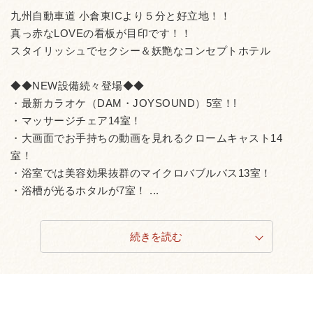
九州自動車道 小倉東ICより５分と好立地！！
真っ赤なLOVEの看板が目印です！！
スタイリッシュでセクシー＆妖艶なコンセプトホテル
◆◆NEW設備続々登場◆◆
・最新カラオケ（DAM・JOYSOUND）5室！!
・マッサージチェア14室！
・大画面でお手持ちの動画を見れるクロームキャスト14
室！
・浴室では美容効果抜群のマイクロバブルバス13室！
・浴槽が光るホタルが7室！ ...
続きを読む