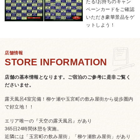
たる!お持ちのキャン
ペーンカードをご確認
いただき豪華景品をゲ
ットしよう！
店舗情報
店舗の基本情報となります。
ご宿泊のご参考に是非ご覧く
ださいませ。
露天風呂4室完備！柳ケ瀬や玉宮町の飲み屋街から徒歩圏内
で好立地！！
エリア唯一の『天空の露天風呂』があり
365日24時間休憩を実施。
近隣には「玉宮町の飲み屋街」「柳ケ瀬飲み屋街」があり