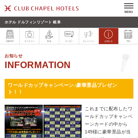
MENU
ホテル ドルフィンリゾート 岐阜
店舗TOP
ギャラリー
料金
クーポン
キャンペーン
お知らせ
予約
お知らせ
ワールドカップキャンペーン♪豪華景品プレゼン
ト！！
これまでに配布したワ
ールドカップキャンペ
ーンカードの中から
149様に豪華景品が当