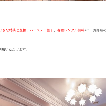
好きな特典と交換
、
バースデー割引
、
各種レンタル無料
etc…お部
利用いただけます。