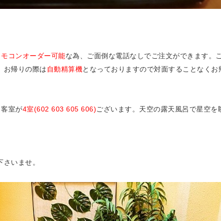
リモコンオーダー可能
な為、ご面倒な電話なしでご注文ができます。
、お帰りの際は
自動精算機
となっておりますので対面することなくお
き客室が
4室(602 603 605 606)
ございます。天空の露天風呂で星空を
下さいませ。