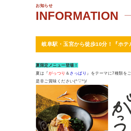
お知らせ
岐阜駅・玉宮から徒歩10分！『ホテ
夏限定メニュー登場！
夏は
『
がっつり
＆
さっぱり
』
をテーマに7種類
を
是非ご賞味ください(^▽^)/