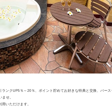
引ランクUP5％～20％
、
ポイント貯めてお好きな特典と交換
、
バース
いませ。
利用いただけます。