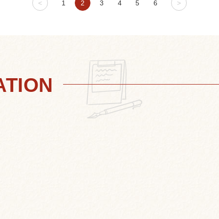
<
1
2
3
4
5
6
>