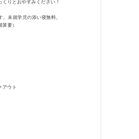
っくりとおやすみください！
す。未就学児の添い寝無料。
精算要）
ックアウト