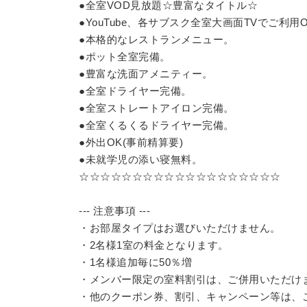
●全室VOD見放題☆豊富なタイトル☆
●YouTube、各サブスク全室大画面TVでご利用
●本格的なレストランメニュー。
●ポット全室完備。
●豊富な洗面アメニティー。
●全室ドライヤー完備。
●全室ストレートアイロン完備。
●全室くるくるドライヤー完備。
●外出OK(事前精算要)
●未就学児の添い寝無料。
☆☆☆☆☆☆☆☆☆☆☆☆☆☆☆☆☆☆☆
--- 注意事項 ---
・お部屋タイプはお選びいただけません。
・2名様1室の料金となります。
・1名様追加毎に50％増
・メンバー限定の室料割引は、ご併用いただけ
・他のクーポン券、割引、キャンペーン等は、