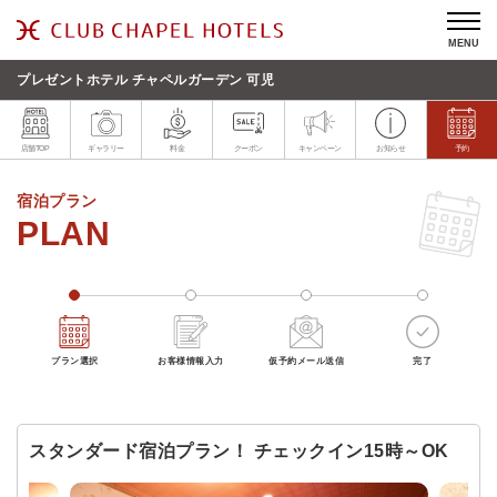
MENU
プレゼントホテル チャペルガーデン 可児
店舗TOP
ギャラリー
料金
クーポン
キャンペーン
お知らせ
予約
宿泊プラン
プラン選択
お客様情報入力
仮予約メール送信
完了
スタンダード宿泊プラン！ チェックイン15時～OK