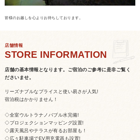
皆様のお越しを心よりお待ちしております。
店舗情報
店舗の基本情報となります。
ご宿泊のご参考に是非ご覧く
ださいませ。
リーズナブルなプライスと使い易さが人気!
宿泊税はかかりません！
◇全室ウルトラナノバブル水完備!
◇プロジェクションマッピング設置!
◇露天風呂やテラスが有るお部屋も！
◇広々駐車場でEV用充電器も設置!