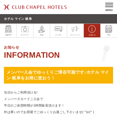
MENU
ホテル マイン 岐阜
店舗TOP
ギャラリー
料金
クーポン
キャンペーン
お知らせ
予約
お知らせ
メンバー入会でゆっくりご滞在可能です♪ホテル マイ
ン 岐阜をお得に使おう！
当日からご利用頂ける!
メンバーズカードご入会で
平日のご休憩時間が1時間延長頂けます！
外は寒いのでお部屋でごゆっくりお過ごし下さいませ( ^)o(^ )