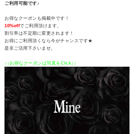
ご利用可能です♪
お得なクーポンも掲載中です！
1
0
%
off
でご利用頂けます。
割引率は不定期に変更されます！
お得にご利用頂くなら今がチャンスです★
是非ご活用下さいませ。
↓↓お得なクーポンは写真をClick↓↓