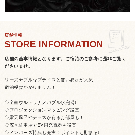
店舗情報
店舗の基本情報となります。
ご宿泊のご参考に是非ご覧く
ださいませ。
リーズナブルなプライスと使い易さが人気!
宿泊税はかかりません！
◇全室ウルトラナノバブル水完備!
◇プロジェクションマッピング設置!
◇露天風呂やテラスが有るお部屋も！
◇広々駐車場でEV用充電器も設置!
◇メンバーズ特典も充実！ポイントも貯まる!