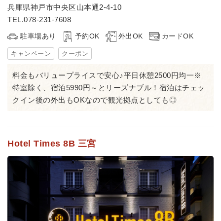
兵庫県神戸市中央区山本通2-4-10
TEL.078-231-7608
駐車場あり
予約OK
外出OK
カードOK
キャンペーン
クーポン
料金もバリュープライスで安心♪平日休憩2500円均一※
特室除く、宿泊5990円～とリーズナブル！宿泊はチェッ
クイン後の外出もOKなので観光拠点としても◎
Hotel Times 8B 三宮