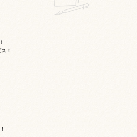
！
ビス！
。
場！