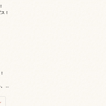
！
ビス！
。
場！
...