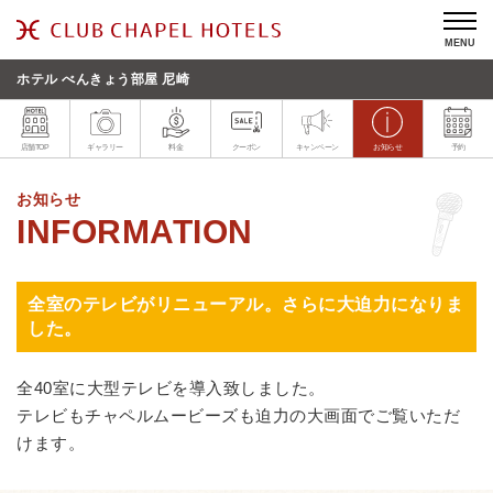
MENU
ホテル べんきょう部屋 尼崎
店舗TOP
ギャラリー
料金
クーポン
キャンペーン
お知らせ
予約
お知らせ
全室のテレビがリニューアル。さらに大迫力になりま
した。
全40室に大型テレビを導入致しました。
テレビもチャペルムービーズも迫力の大画面でご覧いただ
けます。