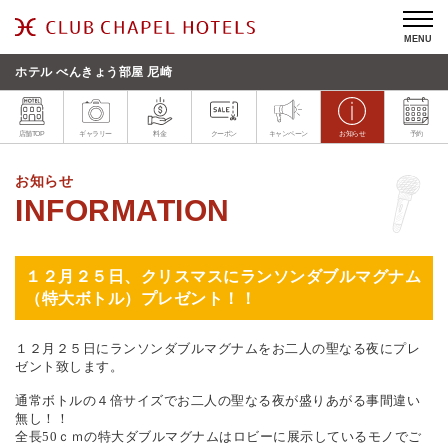
MENU
ホテル べんきょう部屋 尼崎
店舗TOP
ギャラリー
料金
クーポン
キャンペーン
お知らせ
予約
お知らせ
１２月２５日、クリスマスにランソンダブルマグナム
（特大ボトル）プレゼント！！
１２月２５日にランソンダブルマグナムをお二人の聖なる夜にプレ
ゼント致します。
通常ボトルの４倍サイズでお二人の聖なる夜が盛りあがる事間違い
無し！！
全長50ｃｍの特大ダブルマグナムはロビーに展示しているモノでご