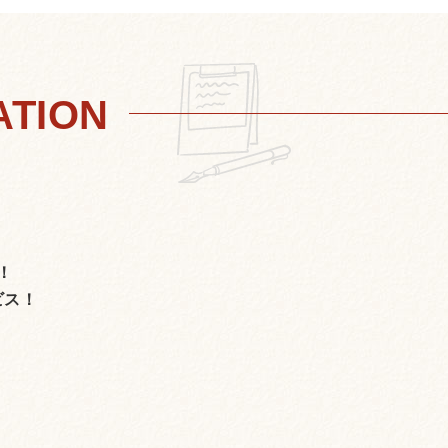
！
ビス！