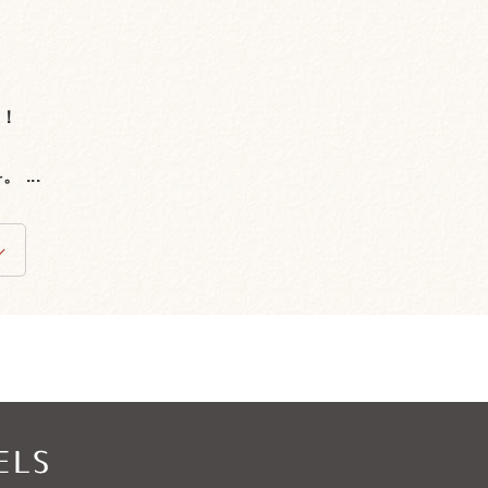
。
場！
...