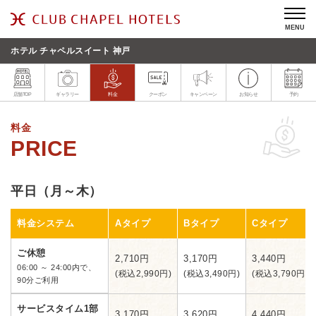
MENU
ホテル チャペルスイート 神戸
店舗TOP
ギャラリー
料金
クーポン
キャンペーン
お知らせ
予約
料金
平日（月～木）
料金システム
Aタイプ
Bタイプ
Cタイプ
ご休憩
2,710円
3,170円
3,440円
06:00 ～ 24:00内で、
(税込2,990円)
(税込3,490円)
(税込3,790円)
90分ご利用
サービスタイム1部
3,170円
3,620円
4,440円