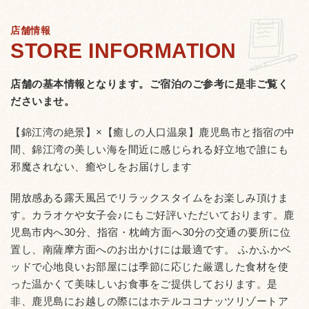
店舗情報
店舗の基本情報となります。
ご宿泊のご参考に是非ご覧く
ださいませ。
【錦江湾の絶景】×【癒しの人口温泉】鹿児島市と指宿の中
間、錦江湾の美しい海を間近に感じられる好立地で誰にも
邪魔されない、癒やしをお届けします
開放感ある露天風呂でリラックスタイムをお楽しみ頂けま
す。カラオケや女子会♪にもご好評いただいております。鹿
児島市内へ30分、指宿・枕崎方面へ30分の交通の要所に位
置し、南薩摩方面へのお出かけには最適です。 ふかふかベ
ッドで心地良いお部屋には季節に応じた厳選した食材を使
った温かくて美味しいお食事をご提供しております。是
非、鹿児島にお越しの際にはホテルココナッツリゾートア