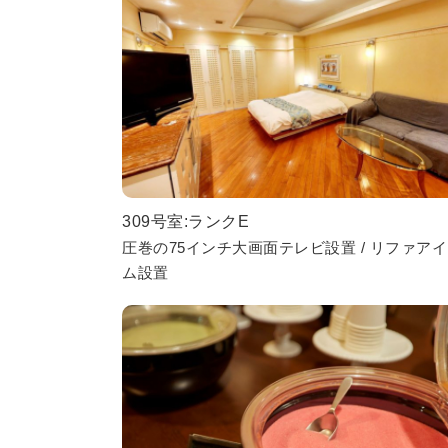
309号室:ランクE
圧巻の75インチ大画面テレビ設置 / リファア
ム設置