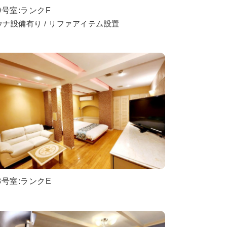
0号室:ランクF
ウナ設備有り / リファアイテム設置
8号室:ランクE