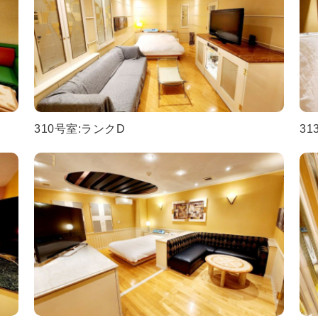
310号室:ランクD
31