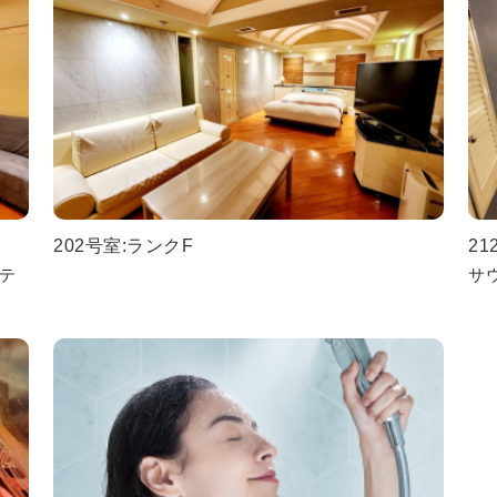
202号室:ランクF
21
イテ
サ