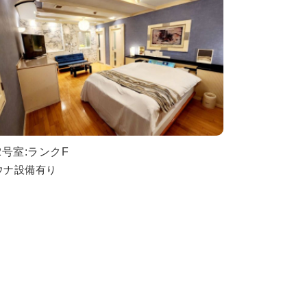
2号室:ランクF
ウナ設備有り