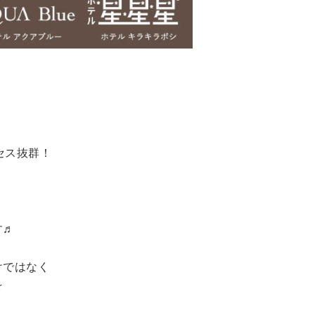
セス抜群！
す♬
けではなく
☆