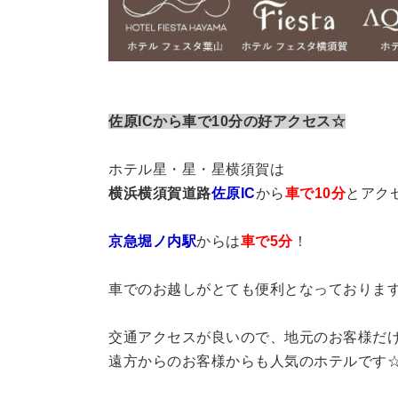
佐原ICから車で10分の好アクセス☆
ホテル星・星・星横須賀は
横浜横須賀道路
佐原IC
から
車で10分
とアク
京急堀ノ内駅
からは
車で5分
！
車でのお越しがとても便利となっておりま
交通アクセスが良いので、地元のお客様だ
遠方からのお客様からも人気のホテルです