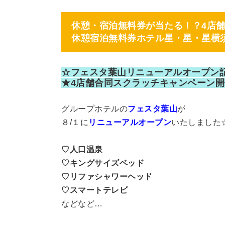
休憩・宿泊無料券が当たる！？4店
休憩宿泊無料券ホテル星・星・星横
☆フェスタ葉山リニューアルオープン
★4店舗合同スクラッチキャンペーン開
グループホテルの
フェスタ葉山
が
８/１に
リニューアルオープン
いたしました
♡人口温泉
♡キングサイズベッド
♡リファシャワーヘッド
♡スマートテレビ
などなど…