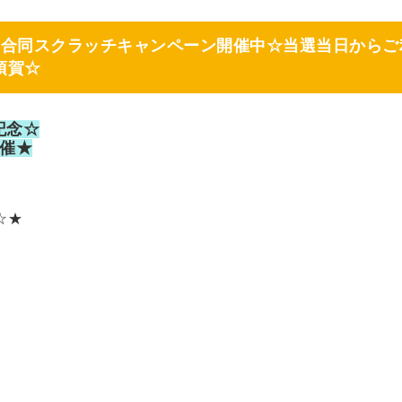
舗合同スクラッチキャンペーン開催中☆当選当日からご
須賀☆
記念☆
催★
☆★