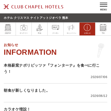
MENU
ホテル クリスマス ナイトアットジオペラ 熊本
店舗TOP
ギャラリー
料金
クーポン
キャンペーン
お知らせ
予約
お知らせ
本格薪窯ナポリピッツァ『フォンターナ』を食べに行こ
う！
2026/07/06
朝食が新しくなりました。
2026/06/12
カラオケ増設！