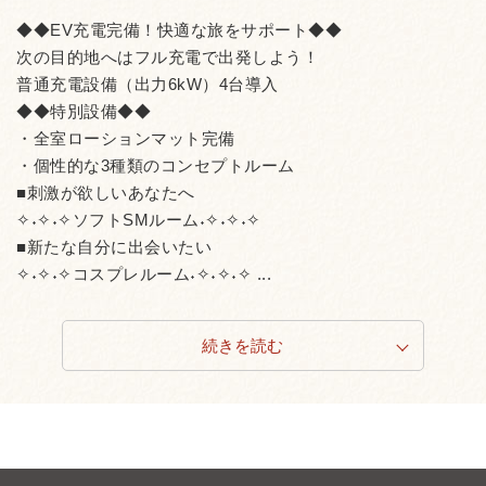
◆◆EV充電完備！快適な旅をサポート◆◆
次の目的地へはフル充電で出発しよう！
普通充電設備（出力6kW）4台導入
◆◆特別設備◆◆
・全室ローションマット完備
・個性的な3種類のコンセプトルーム
■刺激が欲しいあなたへ
✧˖✧˖✧ソフトSMルーム˖✧˖✧˖✧
■新たな自分に出会いたい
✧˖✧˖✧コスプレルーム˖✧˖✧˖✧ ...
続きを読む