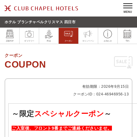
MENU
ホテル ブランチャペルクリスマス 四日市
店舗TOP
ギャラリー
料金
クーポン
キャンペーン
お知らせ
予約
クーポン
有効期限：2026年9月15日
クーポンID：024-46946956-13
～限定
スペシャルクーポン
～
ご入室後、フロント9番までご連絡くださいませ。