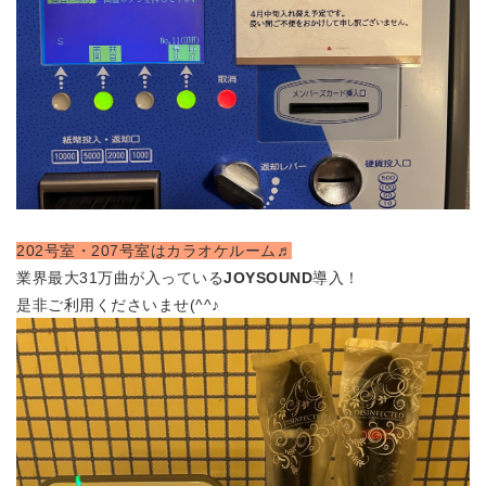
202号室・207号室はカラオケルーム♬
業界最大31万曲が入っている
JOYSOUND
導入！
是非ご利用くださいませ(^^♪