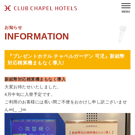
MENU
お知らせ
『プレゼントホテル チャペルガーデン 可児』新紙幣
対応精算機まもなく導入!
新紙幣対応精算機まもなく導入
大変お待たせいたしました。
4月中旬に入替予定です。
ご利用のお客様には長い間ご不便をおかけし申し訳ございませ
んm(_ _)m