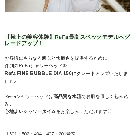
【極上の美容体験】ReFa最高スペックモデルへグ
レードアップ！
お客様にさらなる
癒し
と
快適さ
を提供するために、
評判のReFaシャワーヘッドを
Refa FINE BUBBLE DIA 150
に
クレードアップ
いたしま
した♪
ReFaシャワーヘッドは
高品質な水流
でお肌を優しく包み込
み、
心地よいシャワータイム
をお楽しみいただけます♡
【501・502・404・407・201号室】