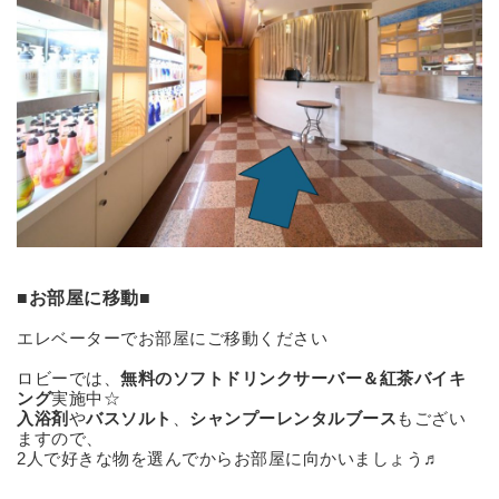
■お部屋に移動■
エレベーターでお部屋にご移動ください
ロビーでは、
無料のソフトドリンクサーバー＆紅茶バイキ
ング
実施中☆
入浴剤
や
バスソルト
、
シャンプーレンタルブース
もござい
ますので、
2人で好きな物を選んでからお部屋に向かいましょう♬