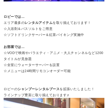
ロビーでは…
エリア最多の
レンタルアイテム
を取り揃えております！
☆入浴剤＆バスソルトをご用意
☆ソフトドリンクサーバー＆紅茶バイキング実施中
お部屋では…
☆VODで映画やバラエティ・アニメ・大人チャンネルなど1200
タイトルが見放題
☆全室にウォーターサーバーを設置
☆メニューは24時間リモコンオーダー可能
ロビーの
シャンプーレンタルブース
を拡張いたしました！
ラインナップ豊富に取り揃えております♬