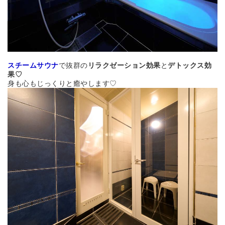
スチームサウナ
で抜群の
リラクゼーション効果
と
デトックス効
果♡
身も心もじっくりと癒やします♡