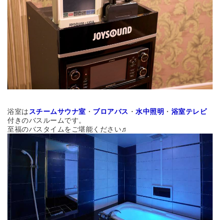
浴室は
スチームサウナ室
・
ブロアバス
・
水中照明
・
浴室テレビ
付きのバスルームです。
至福のバスタイムをご堪能ください♬