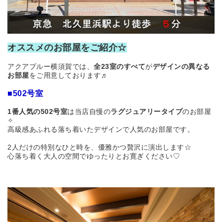
オススメのお部屋をご紹介☆
アクアブルー横須賀では、
全23室のすべて
が
デザインの異なる
お部屋
をご用意しております♬
■502号室
1番人気の502号室
は
当店自慢の
ラグジュアリータイプ
のお部屋
✧
高級感あふれる落ち着いたデザインで人気の
お部屋です。
2人だけの特別なひと時を、優雅かつ贅沢に演出します☆
心落ち着く大人の空間でゆったりとお寛ぎください♡