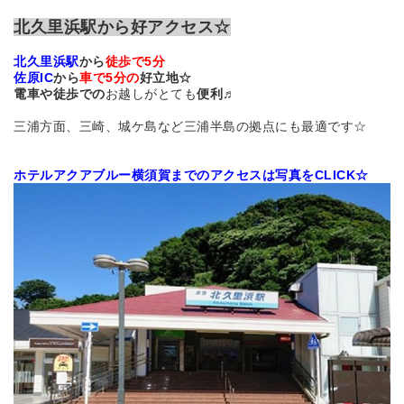
北久里浜駅から好アクセス☆
北久里浜駅
から
徒歩で5分
佐原IC
から
車で5分の
好立地☆
電車や徒歩での
お越しがとても
便利♬
三浦方面、三崎、城ケ島など三浦半島の拠点にも最適です☆
ホテルアクアブルー横須賀
まで
のアクセスは写真をCLICK☆