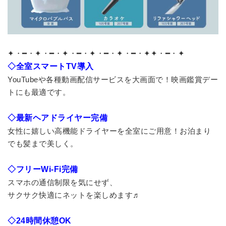
✦・━・✦・━・✦・━・✦・━・✦・━・✦✦・━・✦
◇全室スマートTV導入
YouTubeや各種動画配信サービスを大画面で！映画鑑賞デー
トにも最適です。
◇最新ヘアドライヤー完備
女性に嬉しい高機能ドライヤーを全室にご用意！お泊まり
でも髪まで美しく。
◇フリーWi-Fi完備
スマホの通信制限を気にせず、
サクサク快適にネットを楽しめます♬
◇24時間休憩OK