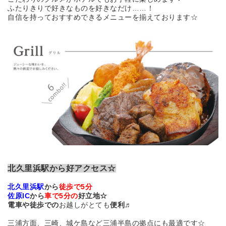
ふたりきりで好きなものを好きなだけ……！
自信を持っておすすめできるメニューを揃えております☆
北久里浜駅から好アクセス☆
北久里浜駅
から
徒歩で5分
佐原IC
から
車で5分の
好立地☆
電車や徒歩での
お越しがとても
便利♬
三浦方面、三崎、城ケ島など三浦半島の拠点にも最適です☆