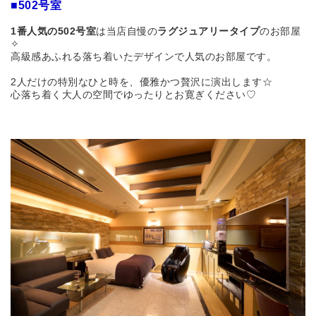
■502号室
1番人気の502号室
は
当店自慢の
ラグジュアリータイプ
のお部屋
✧
高級感あふれる落ち着いたデザインで人気の
お部屋です。
2人だけの特別なひと時を、優雅かつ贅沢に演出します☆
心落ち着く大人の空間でゆったりとお寛ぎください♡