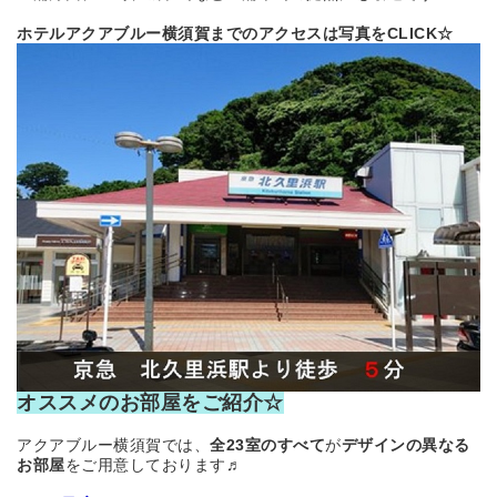
ホテルアクアブルー横須賀
まで
のアクセスは写真をCLICK☆
オススメのお部屋をご紹介☆
アクアブルー横須賀では、
全23室のすべて
が
デザインの異なる
お部屋
をご用意しております♬