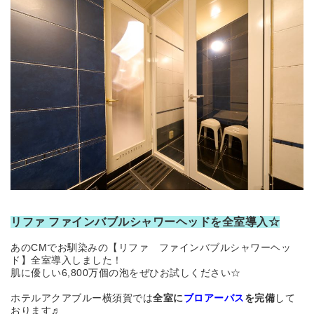
リファ ファインバブルシャワーヘッド
を
全室
導入☆
あのCMでお馴染みの【リファ ファインバブルシャワーヘッ
ド】全室導入しました！
肌に優しい6,800万個の泡をぜひお試しください☆
ホテルアクアブルー横須賀では
全室に
ブロアーバス
を完備
して
おります♬