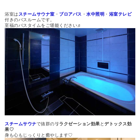
浴室は
スチームサウナ室
・
ブロアバス
・
水中照明
・
浴室テレビ
付きのバスルームです。
至福のバスタイムをご堪能ください♬
スチームサウナ
で抜群の
リラクゼーション効果
と
デトックス効
果♡
身も心もじっくりと癒やします♡