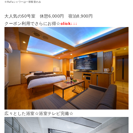
※ReFaシャワーは一部客室のみ
大人気の50号室 休憩6,000円 宿泊8,900円
クーポン利用でさらにお得☆
click↓↓↓
広々とした浴室☆浴室テレビ完備☆