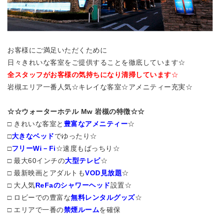
お客様にご満足いただくために
日々きれいな客室をご提供することを徹底しています☆
全スタッフがお客様の気持ちになり清掃しています
☆
岩槻エリア一番人気☆キレイな客室☆アメニティー充実☆
☆☆ウォーターホテル Mw 岩槻の特徴☆☆
□ きれいな客室と
豊富なアメニティー
☆
□
大きなベッド
でゆったり☆
□
フリーWi－Fi
☆速度もばっちり☆
□ 最大60インチの
大型テレビ
☆
□ 最新映画とアダルトも
VOD見放題
☆
□ 大人気
ReFaのシャワーヘッド
設置☆
□ ロビーでの豊富な
無料レンタルグッズ
☆
□ エリアで一番の
禁煙ルーム
を確保