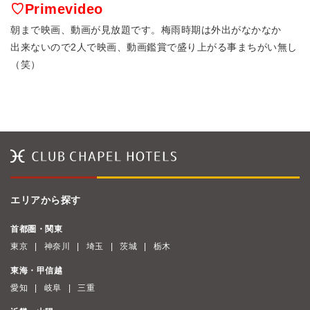
♡Primevideo
朝まで映画、動画が見放題です。梅雨時期は外出がなかなか
出来ないので2人で映画、動画鑑賞で盛り上がる事まちがい無し
（笑）
エリアから探す
首都圏・関東
東京
神奈川
埼玉
茨城
栃木
東海・甲信越
愛知
岐阜
三重