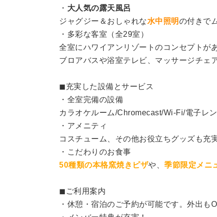
・
大人気の露天風呂
ジャグジー＆おしゃれな
水中照明
の付きで
・多彩な客室（全29室）
全室にハワイアンリゾートのコンセプトが
ブロアバスや浴室テレビ、マッサージチェ
◼︎充実した設備とサービス
・全室完備の設備
カラオケルーム/Chromecast/Wi-Fi/電子
・アメニティ
コスチューム、その他お役立ちグッズも充
・こだわりのお食事
50種類の本格窯焼きピザ
や、
季節限定メニ
◼︎ご利用案内
・休憩・宿泊のご予約が可能です。外出もO