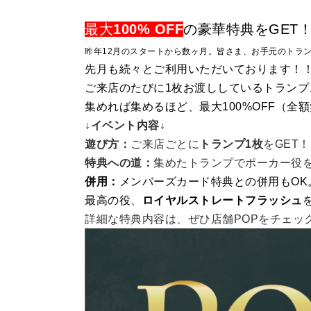
最大
100% OFF
の豪華特典をGET
昨年12月のスタートから数ヶ月。
皆さま、お手元のトラ
先月も続々とご利用いただいております！
ご来店のたびに1枚お渡ししているトラン
集めれば集めるほど、最大100%OFF（
↓イベント内容↓
遊び方：
ご来店ごとに
トランプ1枚
をGET！
特典への道：
集めたトランプでポーカー役
併用：
メンバーズカード特典との併用もOK
最高の役、
ロイヤルストレートフラッシュ
詳細な特典内容は、ぜひ店舗POPをチェックし