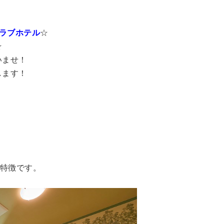
ラブホテル
☆
☆
いませ！
します！
が特徴です。