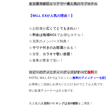
名古屋市緑区エリアで一番人気のラブホテル
【WiLL EXが人気の理由！】
☆お部屋が
広くてとてもきれい
！
☆
料金は地域NO1
でお得なホテル！
☆充実のメンバーズ特典！
☆
サウナ付きのお部屋
がある！
☆全室、
カラオケ歌い放題
！
☆食事が豊富で安い！
ロビーのアメニティーグッズがすべて
無料
！
HOTEL WiLL EXではフロントに
無料のアメニティーを設
お客様にご自由にお持ちいただけるのでとても人気です。
特に駄菓子コーナーは大人気です。
大人気の
入浴剤バイキングは全8種類
をご用意！