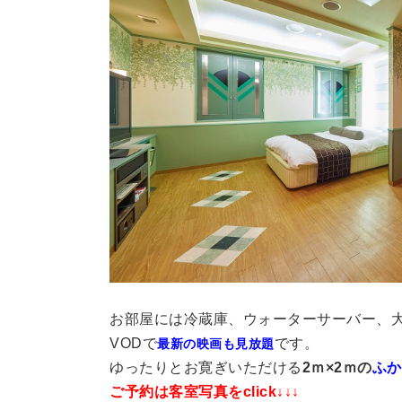
お部屋には冷蔵庫、ウォーターサーバー、
VODで
です。
最新の映画も見放題
ゆったりとお寛ぎいただける
2ｍ×2ｍの
ふか
ご予約は客室写真をclick↓↓↓