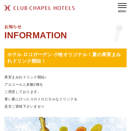
MENU
お知らせ
ホテル ロコガーデン 小牧オリジナル！夏の果実まみ
れドリンク開始！
果実まみれドリンク開始♪
アルコールと炭酸2種を
ご用意しております。
暑い夏にぴったりのトロピカルなドリンクを
是非ご賞味下さいませ☆