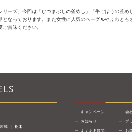
シリーズ、今回は「ひつまぶしの釜めし」「牛ごぼうの釜め
品となっております。また女性に人気のベーグルやふわとろ
度ご賞味ください。
キャンペーン
会
お知らせ
プ
茨城
栃木
よくある質問
お