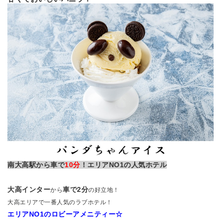
南大高駅から車で
10分
！エリアNO1の人気ホテル
大高インター
車で2分
から
の好立地！
大高エリアで一番人気のラブホテル！
エリアNO1のロビーアメニティー☆