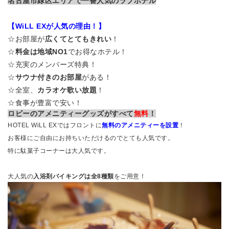
名古屋市緑区エリアで一番人気のラブホテル
【WiLL EXが人気の理由！】
☆お部屋が
広くてとてもきれい
！
☆
料金は地域NO1
でお得なホテル！
☆充実のメンバーズ特典！
☆
サウナ付きのお部屋
がある！
☆全室、
カラオケ歌い放題
！
☆食事が豊富で安い！
ロビーのアメニティーグッズがすべて
無料
！
HOTEL WiLL EXではフロントに
無料のアメニティーを設置
！
お客様にご自由にお持ちいただけるのでとても人気です。
特に駄菓子コーナーは大人気です。
大人気の
入浴剤バイキングは全8種類
をご用意！