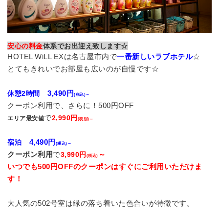
安心の料金
体系でお出迎え致します☆
HOTEL WiLL EXは名古屋市内で
一番新しいラブホテル
☆
とてもきれいでお部屋も広いのが自慢です☆
3,490円
休憩2時間
(税込)～
クーポン利用で、さらに！500円OFF
で
2,990円
エリア最安値
(税別)～
4,490円
宿泊
(税込)～
クーポン利用
で
～
3,990円
(税込)
いつでも500円OFFのクーポンはすぐにご利用いただけま
す！
大人気の502号室は緑の落ち着いた色合いが特徴です。