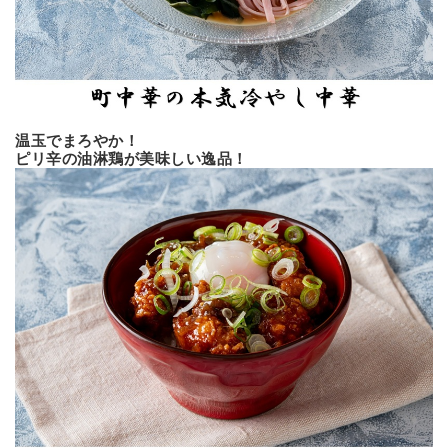
温玉でまろやか！
ピリ辛の油淋鶏が美味しい逸品！