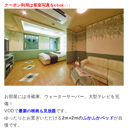
クーポン利用は客室写真をclick↓↓↓
お部屋には冷蔵庫、ウォーターサーバー、大型テレビを完
備！
VODで
です。
最新の映画も見放題
ゆったりとお寛ぎいただける
2ｍ×2ｍの
ふかふかベッド
が自
慢です。