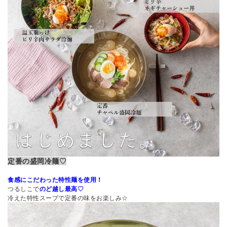
定番の盛岡冷麺♡
食感にこだわった特性麺を使用！
つるしこで
のど越し最高
♡
冷えた特性スープで定番の味をお楽しみ☆