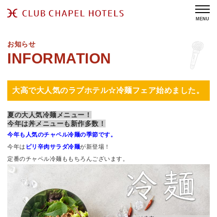
MENU
お知らせ
大高で大人気のラブホテル☆冷麺フェア始めました。
夏の大人気冷麺メニュー！
今年は丼メニューも新作多数！
今年も人気のチャペル冷麺の季節です。
今年は
ピリ辛肉サラダ冷麺
が新登場！
定番のチャペル冷麺ももちろんございます。