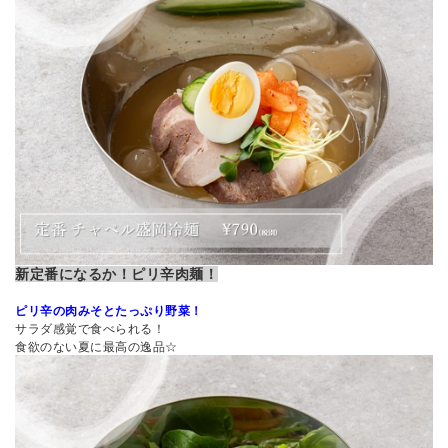
新定番になるか！ピリ辛肉麺！
ピリ辛の肉みそとたっぷり野菜！
サラダ感覚で食べられる！
食欲のない夏に最高の逸品☆