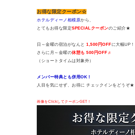
お得な限定
クーポン☆
ホテルディーノ相模原
から、
とてもお得な限定
SPECIALクーポン
のご紹介★
日～金曜の宿泊がなんと
1,500円OFF
に大幅UP！
さらに月～金曜の
休憩も 500円OFF♬
（ショートタイムは対象外）
メンバー特典とも併用OK！
人目を気にせず、お得に チェックインをどうぞ★
画像をClickしてクーポンGET！