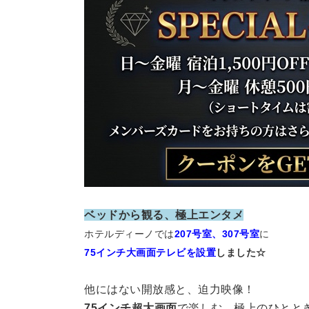
ベッドから観る、極上エンタメ
ホテルディーノでは
207号室、307号室
に
75インチ大画面テレビを設置
しました☆
他にはない開放感と、迫力映像！
75インチ超大画面
で楽しむ、極上のひとと