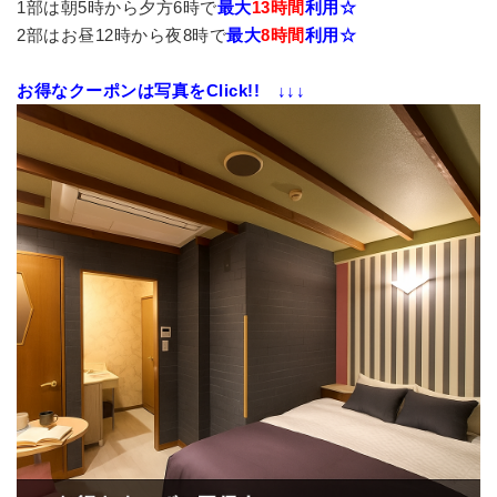
1部は朝5時から夕方6時で
最大
13時間
利用☆
2部はお昼12時から夜8時で
最大
8時間
利用☆
お得なクーポンは写真をClick!! ↓↓↓