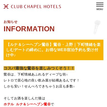
MENU
お知らせ
【ルナ＆シーヘブン鶯谷】鶯谷・上野｜下町情緒を楽
しむデートの締めに。お得なWEB宿泊予約も受け付
け中♪
コスパ最強な鶯谷を楽しみつくそう！！
鶯谷は、下町情緒あふれるディープな街☆

レトロで居心地の良い飲み屋が結構あるんです！ 

しかも安い！せんべろできちゃうお店も多数☆

そしてお酒を楽しんだ後は
ホテル ルナ＆シーヘブン鶯谷
で