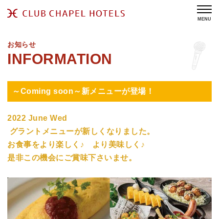
MENU
お知らせ
～Coming soon～新メニューが登場！
2022 June Wed
グラントメニューが新しくなりました。
お食事をより楽しく♪ より美味しく♪
是非この機会にご賞味下さいませ。