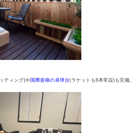
セッティング
)や
国際規格の卓球台
(ラケットも6本常設)も完備