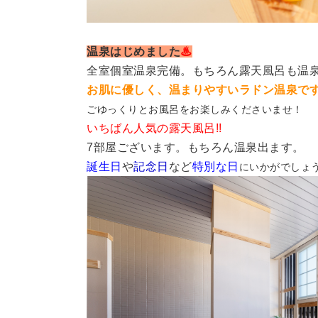
温泉はじめました
♨
全室個室温泉完備。もちろん露天風呂も温
お肌に優しく、温まりやすいラドン温泉で
ごゆっくりとお風呂をお楽しみくださいませ！
いちばん人気の露天風呂!!
7部屋ございます。もちろん温泉出ます。
誕生日
や
記念日
など
特別な日
にいかがでしょ