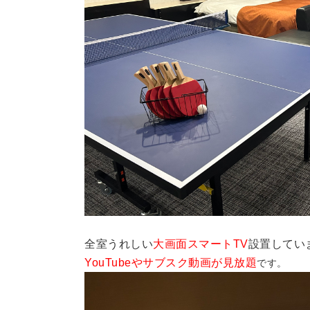
全室うれしい
大画面スマートTV
設置してい
YouTubeやサブスク動画が見放題
です。