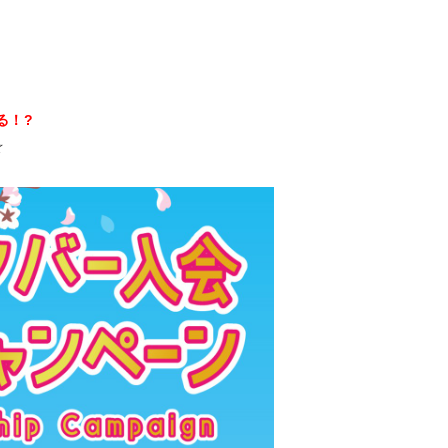
る！?
☆