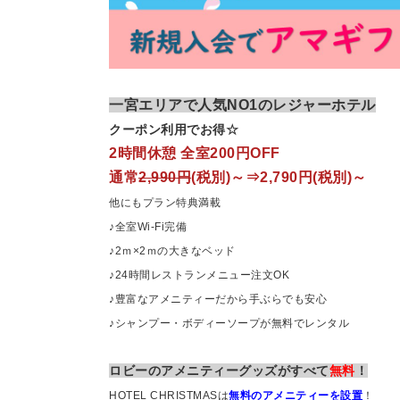
一宮エリアで人気NO1のレジャーホテル
クーポン利
用でお得☆
2時間休憩 全室200円OFF
通常
2,990円
(税別)～⇒2,790円(税別)～
他にもプラン特典満載
♪全室Wi-Fi完備
♪2ｍ×2ｍの大きなベッド
♪24時間レストランメニュー注文OK
♪豊富なアメニティーだから手ぶらでも安心
♪シャンプー・ボディーソープが無料でレンタル
ロビーのアメニティーグッズがすべて
無料
！
HOTEL CHRISTMASは
無料のアメニティーを設置
！