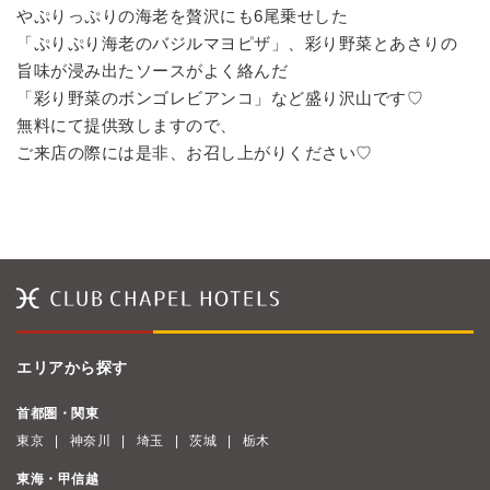
やぷりっぷりの海老を贅沢にも6尾乗せした
「ぷりぷり海老のバジルマヨピザ」、彩り野菜とあさりの
旨味が浸み出たソースがよく絡んだ
「彩り野菜のボンゴレビアンコ」など盛り沢山です♡
無料にて提供致しますので、
ご来店の際には是非、お召し上がりください♡
エリアから探す
首都圏・関東
東京
神奈川
埼玉
茨城
栃木
東海・甲信越