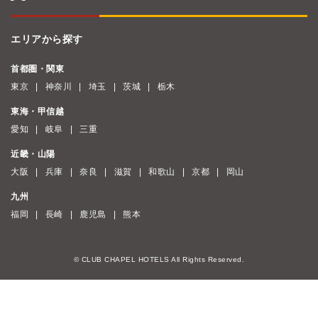
エリアから探す
首都圏・関東
東京
神奈川
埼玉
茨城
栃木
東海・甲信越
愛知
岐阜
三重
近畿・山陽
大阪
兵庫
奈良
滋賀
和歌山
京都
岡山
九州
福岡
長崎
鹿児島
熊本
© CLUB CHAPEL HOTELS All Rights Reserved.