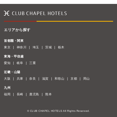
エリアから探す
首都圏・関東
東京
神奈川
埼玉
茨城
栃木
東海・甲信越
愛知
岐阜
三重
近畿・山陽
大阪
兵庫
奈良
滋賀
和歌山
京都
岡山
九州
福岡
長崎
鹿児島
熊本
© CLUB CHAPEL HOTELS All Rights Reserved.