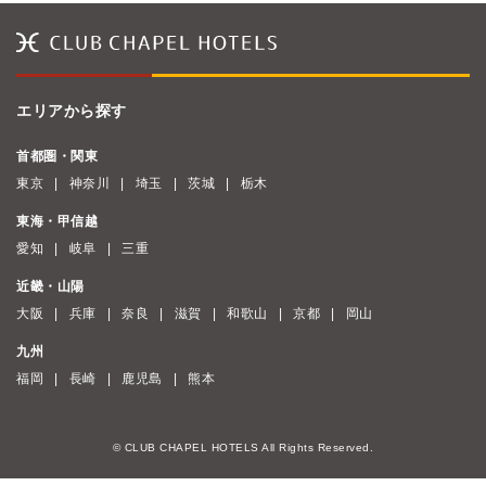
エリアから探す
首都圏・関東
東京
神奈川
埼玉
茨城
栃木
東海・甲信越
愛知
岐阜
三重
近畿・山陽
大阪
兵庫
奈良
滋賀
和歌山
京都
岡山
九州
福岡
長崎
鹿児島
熊本
© CLUB CHAPEL HOTELS All Rights Reserved.